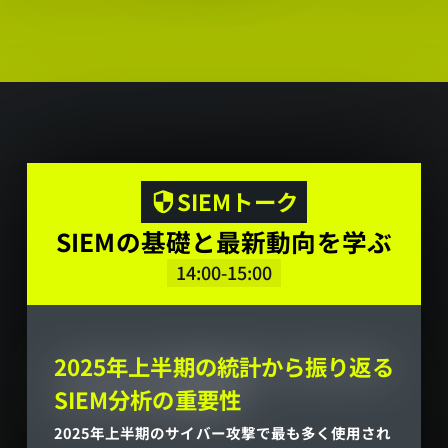
と
ロ
グ
戦
略。
講
SIEMトーク
演
SIEMの基礎と最新動向を学ぶ
プ
14:00-15:00
ロ
グ
2025年上半期の統計から振り返る
ラ
SIEM分析の重要性
ム
2025年上半期のサイバー攻撃で最も多く使用され