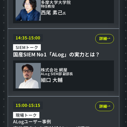
多摩大学大学院
の
特任教授
西尾 素己
統
氏
計
か
国
14:35-15:00
ら
詳細
産
振
SIEMトーク
国産SIEM No1「ALog」の実力とは？
SIEM
り
No1「ALog」
返
株式会社 網屋
の
る
ALog SIEM部 副部長
細口 大輔
実
SIEM
力
分
と
析
ALog
は？
15:00-15:15
詳細
の
ユ
現場トーク
重
ALogユーザー事例
ー
要