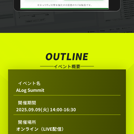
ィ
を
自
動
監
視
イ
OUTLINE
ベ
イベント概要
ン
イベント名
ト
ALog Summit
概
開催期間
2025.09.09(火) 14:00-16:30
要
開催場所
オンライン（LIVE配信）