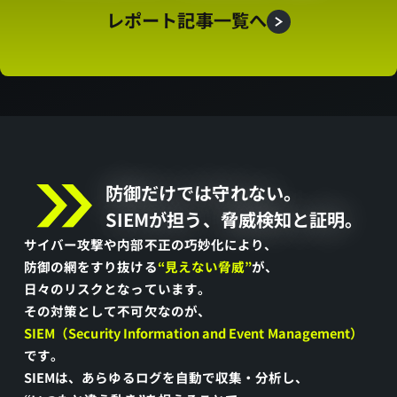
き
レポート記事一覧へ
起
こ
し
記
事
防
防御だけでは守れない。
SIEMが担う、脅威検知と証明。
を
御
サイバー攻撃や内部不正の巧妙化により、
公
だ
防御の網をすり抜ける
“見えない脅威”
が、
日々のリスクとなっています。
開
け
その対策として不可欠なのが、
中！
で
SIEM
（
Security Information and Event Management
）
です。
は
SIEMは、あらゆるログを自動で収集・分析し、