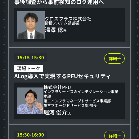
事後調査から事前検知のログ運用へ
ザ
性
ー
クロスプラス株式会社
事
情報システム部 部長
湯澤 稔
氏
例
事
後
ALog
15:15-15:30
詳細
調
導
現場トーク
査
ALog導入で実現するPFUセキュリティ
入
か
で
ら
株式会社PFU
インフラサービス＆インテグレーション事業
実
事
本部
第二インフラマネージドサービス事業部
現
前
第三マネージドサービス部 部長
堀河 俊介
す
氏
検
る
知
PFU
の
SIEM
15:30-16:00
詳細