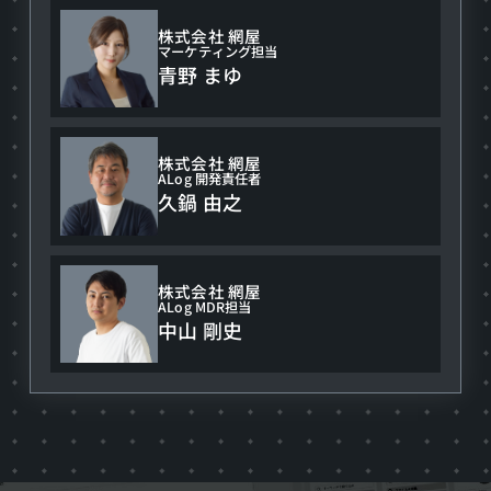
て
株式会社 網屋
を
マーケティング担当
青野 まゆ
大
解
剖！
株式会社 網屋
マ
ALog 開発責任者
久鍋 由之
ー
ケ
×
株式会社 網屋
開
ALog MDR担当
中山 剛史
発
×SE
が
本
音