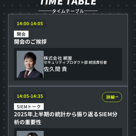
TIME TABLE
イ
タイムテーブル
ム
開
14:00-14:05
会
テ
開会
開会のご挨拶
の
ー
ご
ブ
株式会社 網屋
挨
セキュリティプロダクト部 統括責任者
ル
佐久間 貴
拶
2025
14:05-14:35
詳細
年
SIEMトーク
2025年上半期の統計から振り返るSIEM分
上
析の重要性
半
期