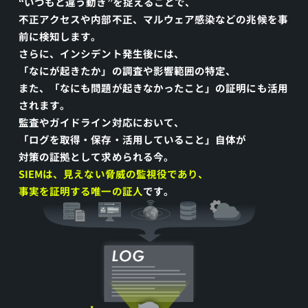
守
“いつもと違う動き”を捉えることで、
不正アクセスや内部不正、マルウェア感染などの兆候を事
れ
前に検知します。
な
さらに、インシデント発生後には、
「なにが起きたか」の調査や影響範囲の特定、
い。
また、「なにも問題が起きなかったこと」の証明にも活用
されます。
SIEM
監査やガイドライン対応において、
が
「ログを取得・保存・活用していること」自体が
対策の証拠として求められる今。
担
SIEMは、見えない脅威の監視役であり、
う、
事実を証明する唯一の証人
です。
脅
威
検
知