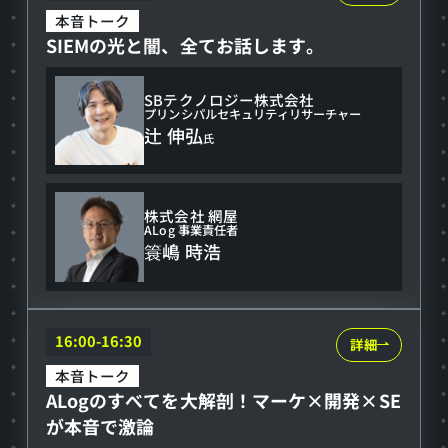
セ
ロ
の
本音トーク
キ
SIEMの光と闇、全てお話します。
グ
光
ュ
運
と
リ
SBテクノロジー株式会社
用
闇、
プリンシパルセキュリティリサーチャー
テ
辻 伸弘
へ
全
氏
ィ
て
お
株式会社 網屋
話
ALog 事業責任者
簑嶋 時浩
し
ま
す。
ALog
16:00-16:30
詳細
の
本音トーク
ALogのすべてを大解剖！マーケ×開発×SE
す
が本音で激論
べ