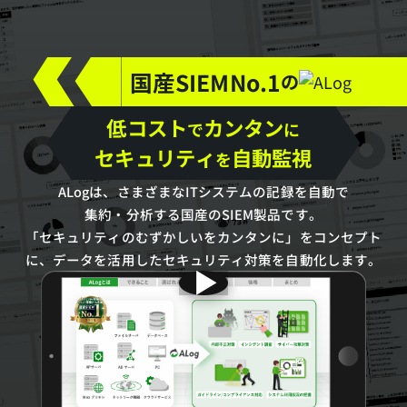
で
激
論
国
低
国産SIEM
No.1
の
コ
産
ス
低コスト
カンタン
で
に
SIEM
ト
セキュリティ
自動監視
を
No.1
で
ALogは、さまざまなITシステムの記録を自動で
簡
の
集約・分析する国産のSIEM製品です。
単
「セキュリティのむずかしいをカンタンに」をコンセプト
ALog
に
に、データを活用したセキュリティ対策を自動化します。
セ
キ
ュ
リ
テ