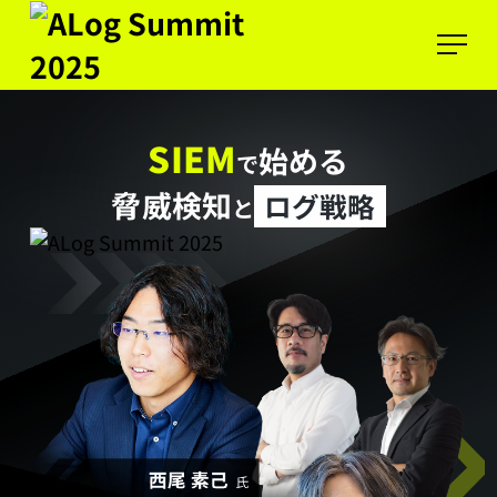
SIEM
SIEM
始める
で
で
脅威検知
ログ戦略
と
始
め
る
脅
威
検
知
と
ロ
グ