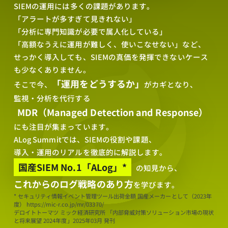
SIEMの運用には多くの課題があります。
で
「アラートが多すぎて見きれない」
「分析に専門知識が必要で属人化している」
学
「高額なうえに運用が難しく、使いこなせない」など、
ぶ、
せっかく導入しても、SIEMの真価を発揮できないケース
も少なくありません。
難
「運用をどうするか」
そこで今、
がカギとなり、
解
監視・分析を代行する
MDR
（
Managed Detection and Response
）
な
にも注目が集まっています。
SIEM
ALog Summitでは、SIEMの役割や課題、
の
導入・運用のリアルを徹底的に解説します。
国産SIEM No.1「ALog」*
の知見から、
攻
これからのログ戦略のあり方
を学びます。
略
* セキュリティ情報イベント管理ツール出荷金額 国産メーカーとして（2023年
度）
https://mic-r.co.jp/mr/03370/
法
デロイトトーマツ ミック経済研究所 「内部脅威対策ソリューション市場の現状
と将来展望 2024年度」2025年03月 発刊