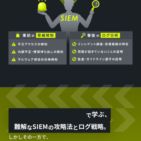
と
証
明。
ALog
学ぶ、
で
SUMMIT
難解
SIEM
攻略法
ログ戦略。
な
の
と
2025
しかしその一方で、