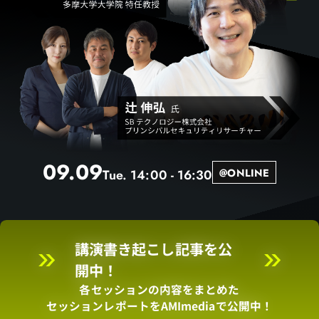
戦
略
09.09
@ONLINE
Tue.
14:00
-
16:30
講演書き起こし記事を公
講
開中！
演
各セッションの内容をまとめた
書
セッションレポートをAMImediaで公開中！