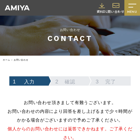
A
資料DL
問い合わせ
MENU
M
I
お問い合わせ
Y
CONTACT
A
ホーム
お問い合わせ
入力
確認
完了
採用情報
お問い合わせ頂きまして有難うございます。
お問い合わせの内容により回答を差し上げるまで少々時間が
かかる場合がございますので予めご了承ください。
個人からのお問い合わせには返答できかねます。ご了承くだ
さい。