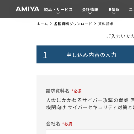
製品・サービス
会社情報
IR情報
ニ
A
M
ホーム
各種資料ダウンロード
資料請求
I
Y
資
ご入力いた
A
料
請
申し込み内容の
入力
求
請求資料名
人命にかかわるサイバー攻撃の脅威 
機関向け サイバーセキュリティ対策と
会社名