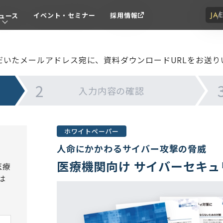
JA
イベント・セミナー
採用情報
ュース
だいたメールアドレス宛に、
資料ダウンロードURLをお送り
入力内容の
確認
ホワイトペーパー
人命にかかわるサイバー攻撃の脅威
医療機関向け サイバーセキュ
医療
は