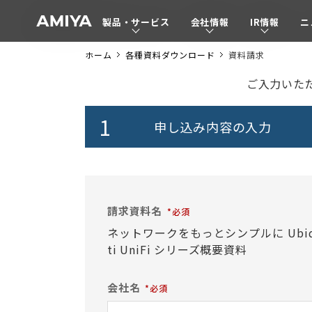
製品・サービス
会社情報
IR情報
ニ
A
M
ホーム
各種資料ダウンロード
資料請求
I
Y
資
ご入力いた
A
料
請
申し込み内容の
入力
求
請求資料名
ネットワークをもっとシンプルに Ubiq
ti UniFi シリーズ概要資料
会社名