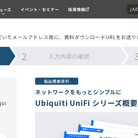
JA
イベント・セミナー
採用情報
ュース
だいたメールアドレス宛に、
資料ダウンロードURLをお送り
入力内容の
確認
製品概要資料
ネットワークをもっとシンプルに
Ubiquiti UniFi シリーズ概
ui