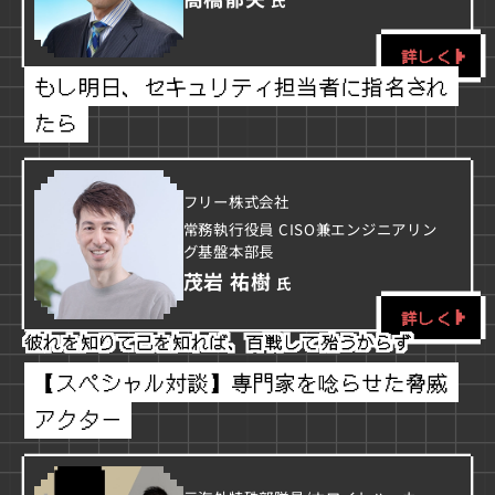
詳しく
もし明日、セキュリティ担当者に指名され
たら
フリー株式会社
常務執行役員 CISO兼エンジニアリン
グ基盤本部長
茂岩 祐樹
氏
詳しく
彼れを知りて己を知れば、百戦して殆うからず
【スペシャル対談】専門家を唸らせた脅威
アクター