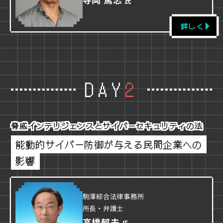
氏
詳しく
DAY
2
脅威インテリジェンスとサイバーセキュリティの法
能動的サイバー防御が与える民間企業への
影響
駒澤綜合法律事務所
所長・弁護士
高橋郁夫
氏