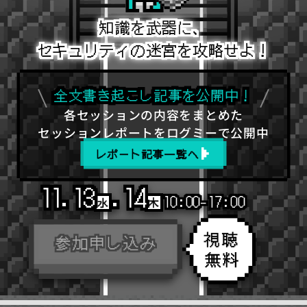
知識を武器に、
セキュリティの迷宮を攻略せよ！
全文書き起こし記事を公開中！
各セッションの内容をまとめた
セッションレポートをログミーで公開中
レポート記事一覧へ
11.13
.14
10:00-17:00
水
木