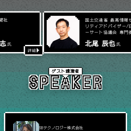
国土交通省 最高情報セキュ
リティアドバイザー/日本シ
ーサート協議会 専門委員
北尾 辰也
氏
詳細
詳細
ゲスト講演者
SBテクノロジー株式会社