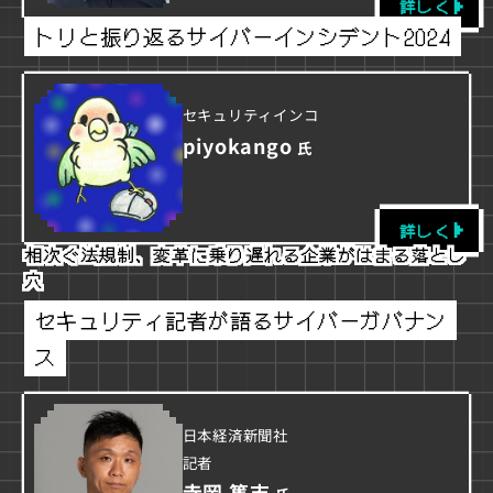
詳しく
トリと振り返るサイバーインシデント2024
セキュリティインコ
piyokango
氏
詳しく
相次ぐ法規制、変革に乗り遅れる企業がはまる落とし
穴
セキュリティ記者が語るサイバーガバナン
ス
日本経済新聞社
記者
寺岡 篤志