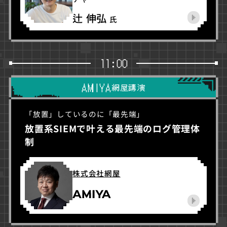
辻 伸弘
氏
11:00
AMIYA
網屋講演
「放置」しているのに「最先端」
放置系SIEMで叶える最先端のログ管理体
制
株式会社網屋