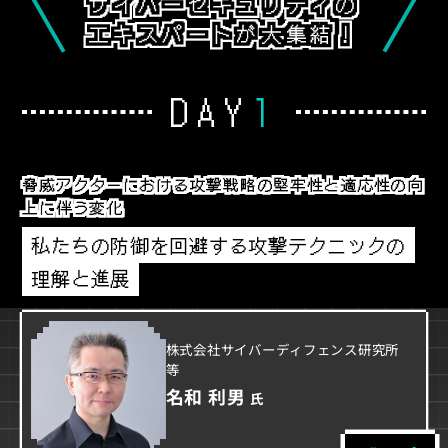
サイバーセキュリティの
エキスパートが大集結！
DAY
1
脅威アクターにおける攻撃戦略の堅牢性と適応性の向
上に伴う変化
私たちの防御を回避する攻撃テクニックの
理解と進展
株式会社サイバーディフェンス研究所
等
名和 利男
氏