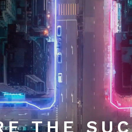
RE
THE
SUC