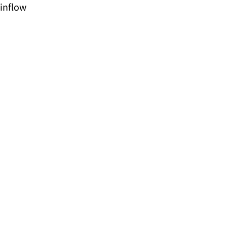
inflow
資料DL
トライアル
問い合わせ
Cloud Key
Cloud Key
UniFiの管理環境を手軽に構築できる、
専用クラウド管理コンソール。
ネットワークやセキュリティの運用を、
シンプルに始められます。