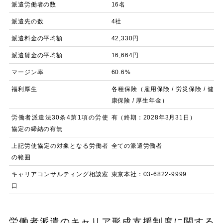
派遣労働者の数
16名
派遣先の数
4社
派遣料金の平均額
42,330円
派遣賃金の平均額
16,664円
マージン率
60.6%
福利厚生
各種保険（雇用保険 / 労災保険 / 健
康保険 / 厚生年金）
労働者派遣法30条4第1項の労使
有（終期：2028年3月31日）
協定の締結の有無
上記労使協定の対象となる労働者
全ての派遣労働者
の範囲
キャリアコンサルティング相談窓
東京本社：03-6822-9999
口
労働者派遣のキャリア形成支援制度に関する