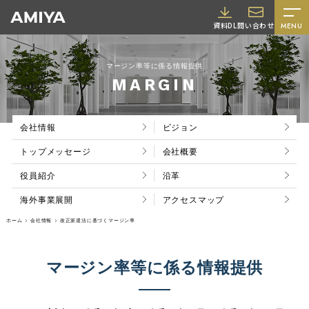
A
資料DL
問い合わせ
MENU
M
I
マージン率等に係る情報提供
Y
MARGIN
A
会社情報
ビジョン
トップメッセージ
会社概要
役員紹介
沿革
海外事業展開
アクセスマップ
採用情報
ホーム
会社情報
改正派遣法に基づくマージン率
マージン率等に係る情報提供