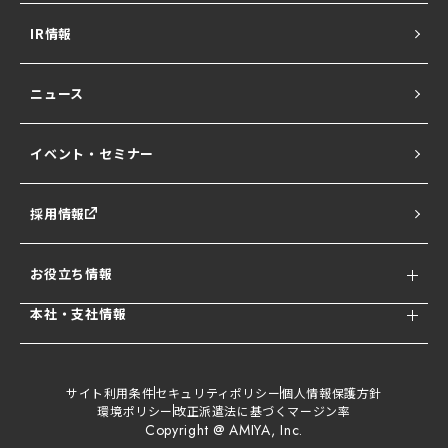
IR情報
Network All Cloud
ニュース
Ubiquiti UniFi
イベント・セミナー
NATURE SERIES
採用情報
セキュサポ
お役立ち情報
SentinelOne
本社・支社情報
サイバーセキュ
セキュリティコラム AMImedia
標的型攻撃メー
情報セキュリテ
リティトレーニ
ル訓練
ィ教育
ング
東京本社
大阪営業
網屋さっぽ
和歌山セキ
所
ろ研究所
ュリティセ
各種ホワイトペーパー無料DL
サイト利用条件
セキュリティポリシー
個人情報保護方針
環境ポリシー
改正派遣法に基づくマージン率
ンター
Copyright @ AMIYA, Inc.
NETWORK INTEGRATION
ランサポ