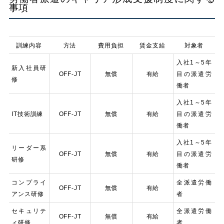
事項
訓練内容
方法
費用負担
賃金支給
対象者
入社1～5年
新入社員研
OFF-JT
無償
有給
目の派遣労
修
働者
入社1～5年
IT技術訓練
OFF-JT
無償
有給
目の派遣労
働者
入社1～5年
リーダー系
OFF-JT
無償
有給
目の派遣労
研修
働者
コンプライ
全派遣労働
OFF-JT
無償
有給
アンス研修
者
セキュリテ
全派遣労働
OFF-JT
無償
有給
ィ研修
者