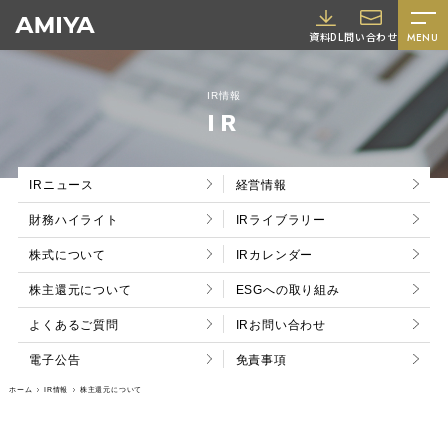
A
資料DL
問い合わせ
MENU
M
I
IR情報
Y
IR
A
IRニュース
経営情報
財務ハイライト
IRライブラリー
株式について
IRカレンダー
株主還元について
ESGへの取り組み
採用情報
よくあるご質問
IRお問い合わせ
電子公告
免責事項
ホーム
IR情報
株主還元について