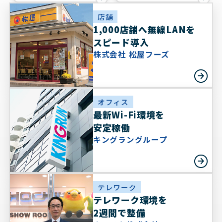
入
実
店舗
績
1,000店舗へ無線LANを
スピード導入
株式会社 松屋フーズ
オフィス
最新Wi-Fi環境を
安定稼働
キングラングループ
テレワーク
テレワーク環境を
2週間で整備