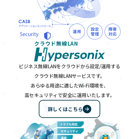
ナ
ッ
プ
クラウド無線LAN
ビジネス無線LANをクラウドから設定/運用する
クラウド無線LANサービスです。
あらゆる用途に適したWi-Fi環境を、
高セキュリティで安全に運用いたします。
詳しくはこちら