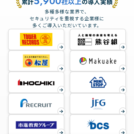
5,900
社以上
累計
の導入実績
多種多様な業界で、
セキュリティを重視する企業様に
多くご導入いただいています。
累
計
5,
9
0
0
社
以
上
の
導