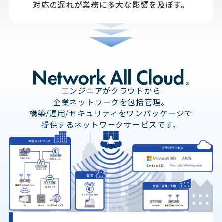
対応の遅れが業務に多大な影響を及ぼす。
N
e
エンジニアがクラウドから
t
企業ネットワークを包括管理。
w
構築/運用/セキュリティをワンパッケージで
o
提供するネットワークサービスです。
r
k
A
l
l
C
l
o
u
d