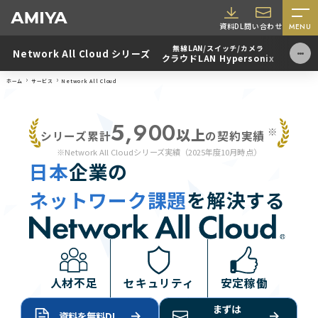
AMIYA
資料DL
問い合わせ
MENU
無線LAN/スイッチ/カメラ
FW・
Network All Cloud シリーズ
クラウドLAN Hypersonix
フルマネ
ホーム
サービス
Network All Cloud
5,900
以上
※
シリーズ累計
の契約実績
※Network All Cloudシリーズ実績
（2025年度10月時点）
日本
企業の
ネットワーク課題
を解決する
採用情報
人材不足
セキュリティ
安定稼働
まずは
資料を無料DL