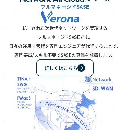
e
フルマネージドSASE
t
w
o
統一された次世代ネットワークを実現する
r
k
フルマネージドSASEです。
A
日々の運用・管理を専門エンジニアが代行することで、
l
l
専門要員/スキル不要でSASEの真価を発揮します。
C
l
詳しくはこちら
o
u
d
シ
リ
ー
ズ
ラ
イ
ン