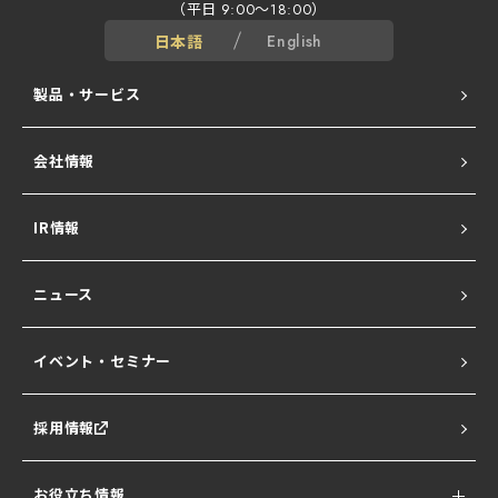
（平日
～
）
9:00
18:00
日本語
English
製品・サービス
会社情報
ALogシリーズ
IR情報
Network All Cloud
ニュース
Ubiquiti UniFi
イベント・セミナー
NATURE SERIES
採用情報
セキュサポ
お役立ち情報
SentinelOne