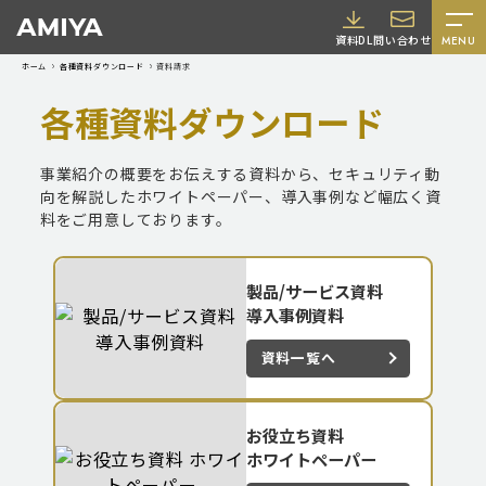
A
資料DL
問い合わせ
MENU
M
ホーム
各種資料ダウンロード
資料請求
I
各種資料ダウンロード
Y
A
事業紹介の概要をお伝えする資料から、セキュリティ動
向を解説したホワイトペーパー、導入事例など幅広く資
料をご用意しております。
製品/サービス資料
導入事例資料
採用情報
資料一覧へ
お役立ち資料
ホワイトペーパー