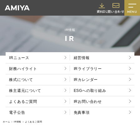
A
資料DL
問い合わせ
MENU
M
I
IR情報
Y
IR
A
IRニュース
経営情報
財務ハイライト
IRライブラリー
株式について
IRカレンダー
株主還元について
ESGへの取り組み
採用情報
よくあるご質問
IRお問い合わせ
電子公告
免責事項
ホーム
IR情報
よくあるご質問