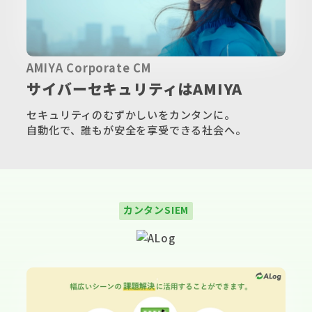
▶
AMIYA Corporate CM
サイバーセキュリティはAMIYA
セキュリティのむずかしいをカンタンに。
自動化で、誰もが安全を享受できる社会へ。
A
カンタンSIEM
L
o
g