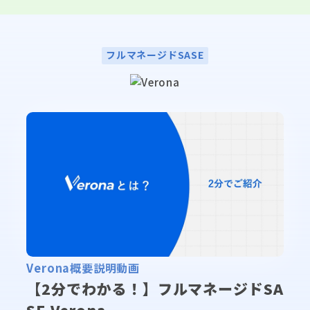
V
フルマネージドSASE
e
r
o
n
a
▶
Verona概要説明動画
【2分でわかる！】フルマネージドSA