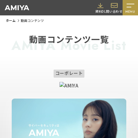
A
資料DL
問い合わせ
MENU
M
ホーム
動画コンテンツ
I
Y
動画コンテンツ一覧
AMIYA Movie List
A
A
コーポレート
M
I
Y
採用情報
A