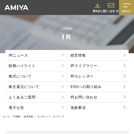
A
資料DL
問い合わせ
MENU
M
I
IR情報
Y
IR
A
IRニュース
経営情報
財務ハイライト
IRライブラリー
株式について
IRカレンダー
株主還元について
ESGへの取り組み
採用情報
よくあるご質問
IRお問い合わせ
電子公告
免責事項
ホーム
IR情報
経営情報
コーポレート・ガバナンス