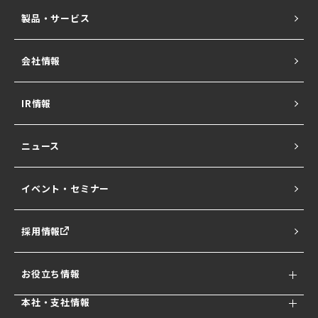
製品・サービス
会社情報
ALogシリーズ
IR情報
Network All Cloud
ニュース
Ubiquiti UniFi
イベント・セミナー
NATURE SERIES
採用情報
セキュサポ
お役立ち情報
SentinelOne
本社・支社情報
サイバーセキュ
セキュリティコラム AMImedia
標的型攻撃メー
情報セキュリテ