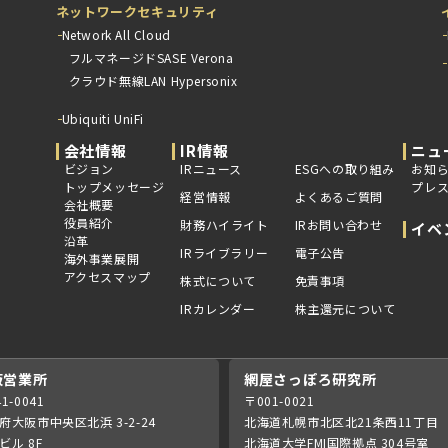
ネットワークセキュリティ
Network All Cloud
フルマネージドSASE Verona
クラウド無線LAN Hypersonix
Ubiquiti UniFi
会社情報
IR情報
ニュ
ビジョン
IRニュース
ESGへの取り組み
お知
トップメッセージ
プレ
経営情報
よくあるご質問
会社概要
役員紹介
財務ハイライト
IRお問い合わせ
イベ
沿革
IRライブラリー
電子公告
海外事業展開
アクセスマップ
株式について
免責事項
IRカレンダー
株主還元について
阪営業所
網屋さっぽろ研究所
1-0041
〒001-0021
府大阪市中央区北浜 3-2-24
北海道札幌市北区北21条西11丁目
ビル 8F
北海道大学FMI国際拠点 304号室