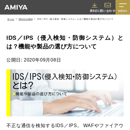
A
資料DL
問い合わせ
MENU
M
ホーム
SECU LABO
IDS／IPS（侵入検知・防御システム）とは？機能や製品の選び方について
I
Y
IDS／IPS（侵入検知・防御システム）と
A
は？機能や製品の選び方について
公開日: 2020年09月08日
採用情報
不正な通信を検知するIDS／IPS。 WAFやファイアウ