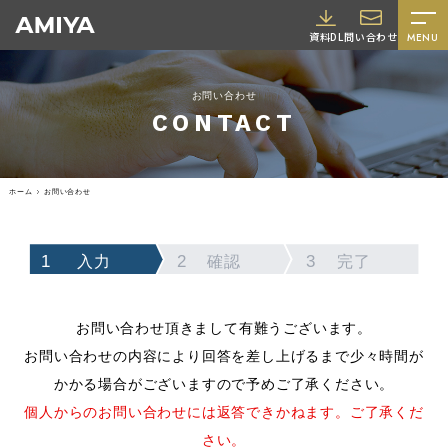
A
資料DL
問い合わせ
MENU
M
I
お問い合わせ
Y
CONTACT
A
ホーム
お問い合わせ
入力
確認
完了
採用情報
お問い合わせ頂きまして有難うございます。
お問い合わせの内容により回答を差し上げるまで少々時間が
かかる場合がございますので予めご了承ください。
個人からのお問い合わせには返答できかねます。ご了承くだ
さい。