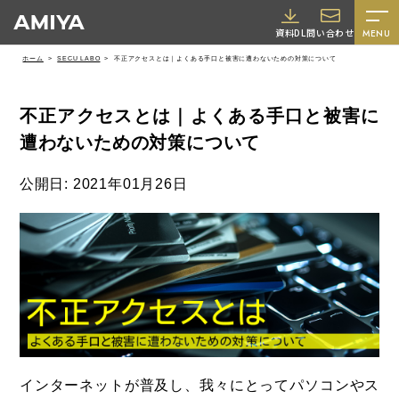
A
資料DL
問い合わせ
MENU
M
ホーム
SECU LABO
不正アクセスとは｜よくある手口と被害に遭わないための対策について
I
Y
不正アクセスとは｜よくある手口と被害に
A
遭わないための対策について
公開日: 2021年01月26日
採用情報
インターネットが普及し、我々にとってパソコンやス